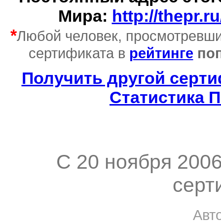
Мира:
http://thepr.
*
Любой человек, просмотревши
сертификата в
рейтинге
поп
Получить другой серт
Статистика 
C 20 ноября 200
серт
Авт