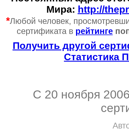
Мира:
http://thep
*
Любой человек, просмотревши
сертификата в
рейтинге
поп
Получить другой серт
Статистика 
C 20 ноября 200
серт
Авт