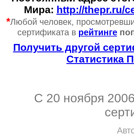
Мира:
http://thepr.ru/
*
Любой человек, просмотревши
сертификата в
рейтинге
поп
Получить другой серт
Статистика 
C 20 ноября 200
серт
Авт