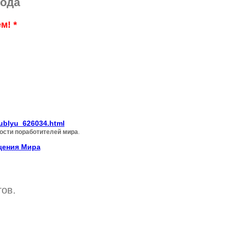
года
м! *
lyublyu_626034.html
ости поработителей мира
.
щения Мира
тов.