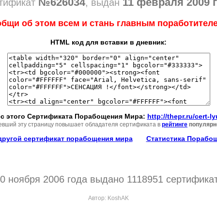
№626034
11 февраля 2009 
тификат
, выдан
бщи об этом всем и стань главным поработителе
HTML код для вставки в дневник:
с этого Сертификата Порабощения Мира:
http://thepr.ru/cert-
евший эту страницу повышает обладателя сертификата в
рейтинге
популярн
другой сертификат порабощения мира
Статистика Порабо
0 ноября 2006 года выдано 1118951 сертифика
Автор:
KoshAK